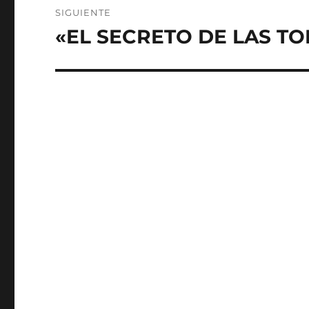
SIGUIENTE
«EL SECRETO DE LAS TO
Entrada
siguiente: