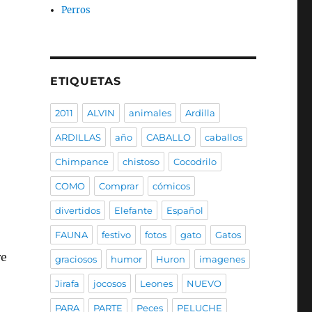
Perros
ETIQUETAS
2011
ALVIN
animales
Ardilla
ARDILLAS
año
CABALLO
caballos
Chimpance
chistoso
Cocodrilo
COMO
Comprar
cómicos
divertidos
Elefante
Español
FAUNA
festivo
fotos
gato
Gatos
re
graciosos
humor
Huron
imagenes
Jirafa
jocosos
Leones
NUEVO
PARA
PARTE
Peces
PELUCHE