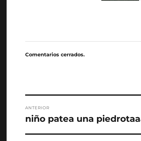
Comentarios cerrados.
Navegación
ANTERIOR
de
niño patea una piedrotaa
Entrada
anterior:
entradas