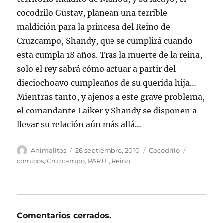
cocodrilo Gustav, planean una terrible
maldición para la princesa del Reino de
Cruzcampo, Shandy, que se cumplirá cuando
esta cumpla 18 años. Tras la muerte de la reina,
solo el rey sabrá cómo actuar a partir del
dieciochoavo cumpleaños de su querida hija…
Mientras tanto, y ajenos a este grave problema,
el comandante Laiker y Shandy se disponen a
llevar su relación aún más allá…
Autor
Publicado
Categorías
Etiquetas
Animalitos
26 septiembre, 2010
Cocodrilo
el
cómicos
,
Cruzcampo
,
PARTE
,
Reino
Comentarios cerrados.