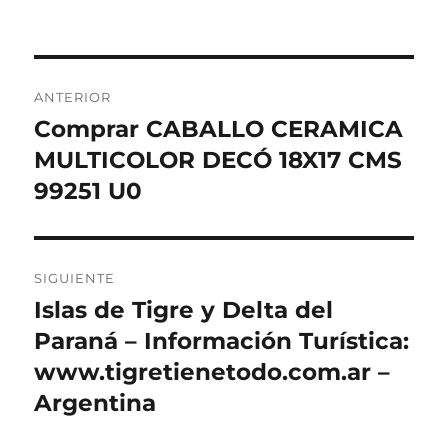
Navegación
ANTERIOR
de
Comprar CABALLO CERAMICA
Entrada
anterior:
MULTICOLOR DECÓ 18X17 CMS
entradas
99251 U0
SIGUIENTE
Islas de Tigre y Delta del
Entrada
siguiente:
Paraná – Información Turística:
www.tigretienetodo.com.ar –
Argentina