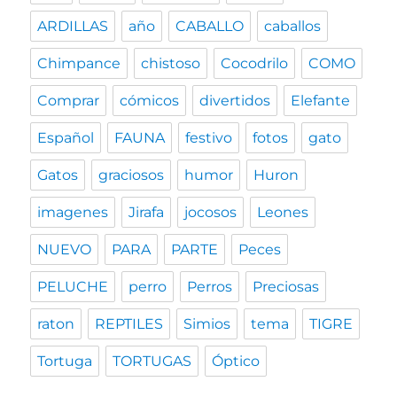
ARDILLAS
año
CABALLO
caballos
Chimpance
chistoso
Cocodrilo
COMO
Comprar
cómicos
divertidos
Elefante
Español
FAUNA
festivo
fotos
gato
Gatos
graciosos
humor
Huron
imagenes
Jirafa
jocosos
Leones
NUEVO
PARA
PARTE
Peces
PELUCHE
perro
Perros
Preciosas
raton
REPTILES
Simios
tema
TIGRE
Tortuga
TORTUGAS
Óptico