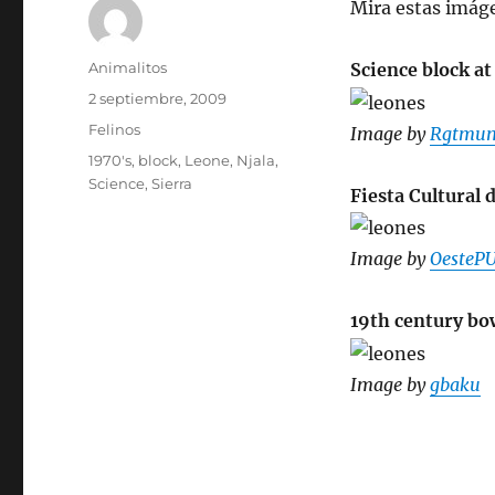
Mira estas imág
Autor
Animalitos
Science block at
Publicado
2 septiembre, 2009
el
Categorías
Felinos
Image by
Rgtmu
Etiquetas
1970's
,
block
,
Leone
,
Njala
,
Science
,
Sierra
Fiesta Cultural 
Image by
OesteP
19th century bo
Image by
gbaku