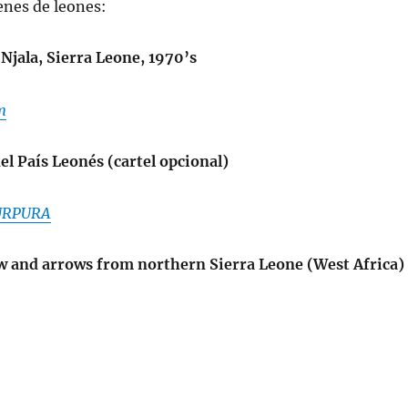
enes de leones:
 Njala, Sierra Leone, 1970’s
m
del País Leonés (cartel opcional)
URPURA
w and arrows from northern Sierra Leone (West Africa)