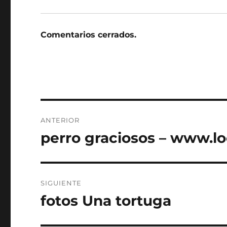
Comentarios cerrados.
Navegación
ANTERIOR
de
perro graciosos – www.lo
Entrada
anterior:
entradas
SIGUIENTE
fotos Una tortuga
Entrada
siguiente: