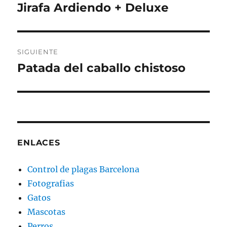
de
Jirafa Ardiendo + Deluxe
Entrada
anterior:
entradas
SIGUIENTE
Patada del caballo chistoso
Entrada
siguiente:
ENLACES
Control de plagas Barcelona
Fotografias
Gatos
Mascotas
Perros