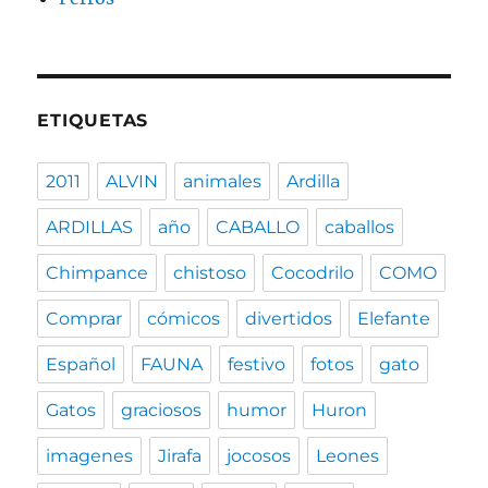
ETIQUETAS
2011
ALVIN
animales
Ardilla
ARDILLAS
año
CABALLO
caballos
Chimpance
chistoso
Cocodrilo
COMO
Comprar
cómicos
divertidos
Elefante
Español
FAUNA
festivo
fotos
gato
Gatos
graciosos
humor
Huron
imagenes
Jirafa
jocosos
Leones