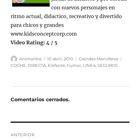
con nuevos personajes en
ritmo actual, didactico, recreativo y divertido
para chicos y grandes
www.kidsconceptcorp.com
Video Rating: 4 / 5
Autor
Publicado
Categorías
Etiquet
Animalitos
10 abril, 2010
Grandes Mamíferos
el
COCHE
,
DIRECTA
,
Elefante
,
humor
,
LINEA
,
SEGUROS
Comentarios cerrados.
Navegación
ANTERIOR