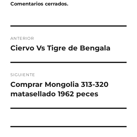
Comentarios cerrados.
Navegación
ANTERIOR
de
Ciervo Vs Tigre de Bengala
Entrada
anterior:
entradas
SIGUIENTE
Comprar Mongolia 313-320
Entrada
siguiente:
matasellado 1962 peces