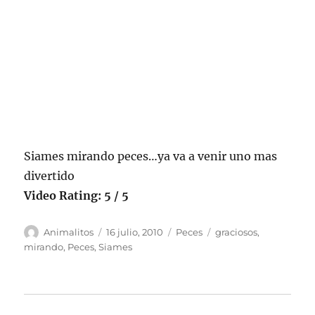
Siames mirando peces…ya va a venir uno mas
divertido
Video Rating: 5 / 5
Autor
Publicado
Categorías
Etiquetas
Animalitos
16 julio, 2010
Peces
graciosos
,
el
mirando
,
Peces
,
Siames