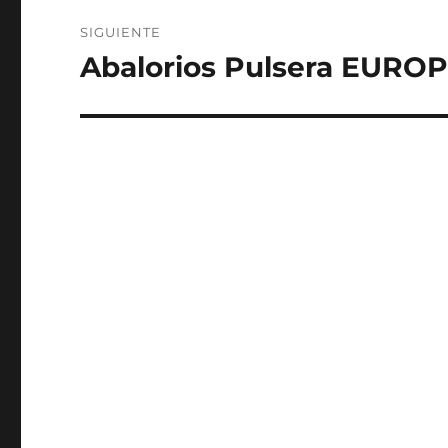
SIGUIENTE
Abalorios Pulsera EURO
Entrada
siguiente: