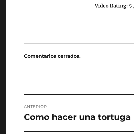
Video Rating: 5 
Comentarios cerrados.
Navegación
ANTERIOR
de
Como hacer una tortuga 
Entrada
anterior:
entradas