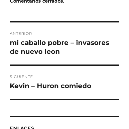
Comentarios cerrados.
Navegación
ANTERIOR
de
mi caballo pobre – invasores
Entrada
anterior:
de nuevo leon
entradas
SIGUIENTE
Kevin – Huron comiedo
Entrada
siguiente:
ENLACES