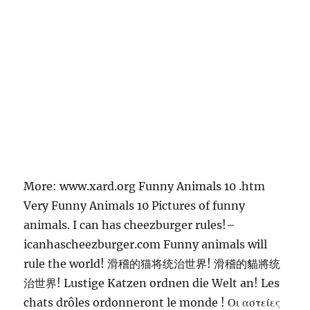
More: www.xard.org Funny Animals 10 .htm
Very Funny Animals 10 Pictures of funny
animals. I can has cheezburger rules!–
icanhascheezburger.com Funny animals will
rule the world! 滑稽的猫将统治世界! 滑稽的貓將统
治世界! Lustige Katzen ordnen die Welt an! Les
chats drôles ordonneront le monde ! Οι αστείες