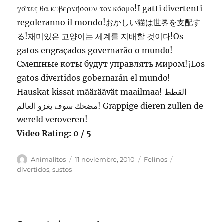
γάτες θα κυβερνήσουν τον κόσμο!I gatti divertenti
regoleranno il mondo!おかしい猫は世界を支配す
る!재미있은 고양이는 세계를 지배할 것이다!Os
gatos engraçados governarão o mundo!
Смешные коты будут управлять миром!¡Los
gatos divertidos gobernarán el mundo!
Hauskat kissat määräävät maailmaa! القطط
مضحك سوف يغزو العالم! Grappige dieren zullen de
wereld veroveren!
Video Rating: 0 / 5
Autor
Publicado
Categorías
Etiquetas
Animalitos
11 noviembre, 2010
Felinos
el
divertidos
,
sustos