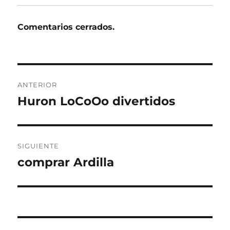
Comentarios cerrados.
Navegación
ANTERIOR
de
Huron LoCoOo divertidos
Entrada
anterior:
entradas
SIGUIENTE
comprar Ardilla
Entrada
siguiente: