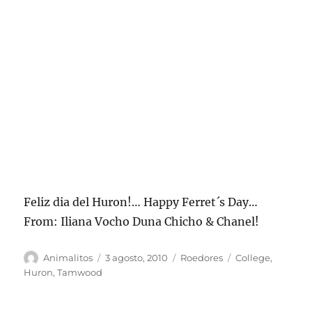
Feliz dia del Huron!… Happy Ferret´s Day…
From: Iliana Vocho Duna Chicho & Chanel!
Autor
Publicado
Categorías
Etiquetas
Animalitos
3 agosto, 2010
Roedores
College
,
el
Huron
,
Tamwood