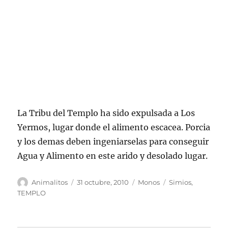
La Tribu del Templo ha sido expulsada a Los
Yermos, lugar donde el alimento escacea. Porcia
y los demas deben ingeniarselas para conseguir
Agua y Alimento en este arido y desolado lugar.
Autor
Publicado
Categorías
Etiquetas
Animalitos
31 octubre, 2010
Monos
Simios
,
el
TEMPLO