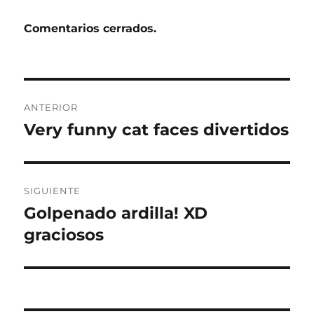
Comentarios cerrados.
Navegación
ANTERIOR
de
Very funny cat faces divertidos
Entrada
anterior:
entradas
SIGUIENTE
Golpenado ardilla! XD
Entrada
siguiente:
graciosos