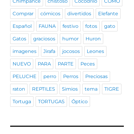
Chimpance
chistoso
Cocodrilo
COMO
Comprar
cómicos
divertidos
Elefante
Español
FAUNA
festivo
fotos
gato
Gatos
graciosos
humor
Huron
imagenes
Jirafa
jocosos
Leones
NUEVO
PARA
PARTE
Peces
PELUCHE
perro
Perros
Preciosas
raton
REPTILES
Simios
tema
TIGRE
Tortuga
TORTUGAS
Óptico