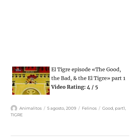
El Tigre episode «The Good,
the Bad, & the El Tigre» part 1
Video Rating: 4 / 5
Autor
Publicado
Categorías
Etiquetas
Animalitos
5 agosto, 2009
Felinos
Good
,
part1
,
el
TIGRE