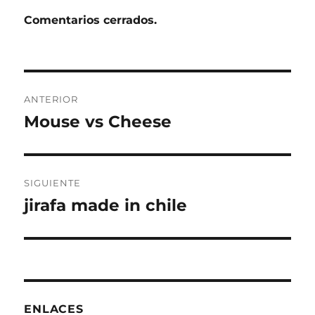
Comentarios cerrados.
Navegación
ANTERIOR
de
Mouse vs Cheese
Entrada
anterior:
entradas
SIGUIENTE
jirafa made in chile
Entrada
siguiente:
ENLACES