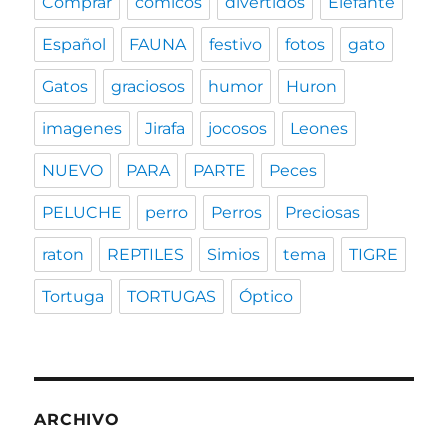
Comprar
cómicos
divertidos
Elefante
Español
FAUNA
festivo
fotos
gato
Gatos
graciosos
humor
Huron
imagenes
Jirafa
jocosos
Leones
NUEVO
PARA
PARTE
Peces
PELUCHE
perro
Perros
Preciosas
raton
REPTILES
Simios
tema
TIGRE
Tortuga
TORTUGAS
Óptico
ARCHIVO