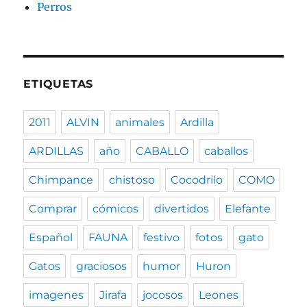
Perros
ETIQUETAS
2011
ALVIN
animales
Ardilla
ARDILLAS
año
CABALLO
caballos
Chimpance
chistoso
Cocodrilo
COMO
Comprar
cómicos
divertidos
Elefante
Español
FAUNA
festivo
fotos
gato
Gatos
graciosos
humor
Huron
imagenes
Jirafa
jocosos
Leones