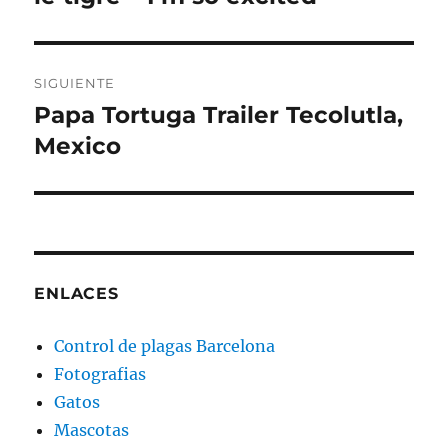
anterior:
entradas
SIGUIENTE
Papa Tortuga Trailer Tecolutla,
Entrada
siguiente:
Mexico
ENLACES
Control de plagas Barcelona
Fotografias
Gatos
Mascotas