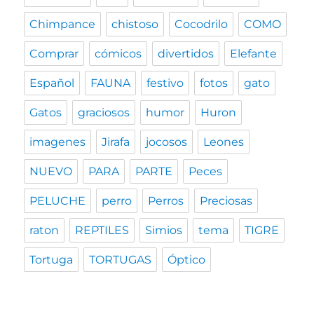
Chimpance
chistoso
Cocodrilo
COMO
Comprar
cómicos
divertidos
Elefante
Español
FAUNA
festivo
fotos
gato
Gatos
graciosos
humor
Huron
imagenes
Jirafa
jocosos
Leones
NUEVO
PARA
PARTE
Peces
PELUCHE
perro
Perros
Preciosas
raton
REPTILES
Simios
tema
TIGRE
Tortuga
TORTUGAS
Óptico