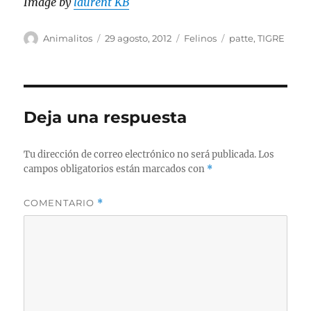
Image by
laurent KB
Autor
Publicado
Categorías
Etiquetas
Animalitos
29 agosto, 2012
Felinos
patte
,
TIGRE
el
Deja una respuesta
Tu dirección de correo electrónico no será publicada.
Los
campos obligatorios están marcados con
*
COMENTARIO
*