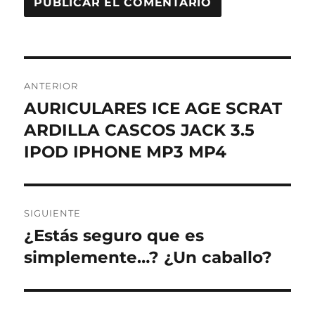
Navegación
ANTERIOR
de
AURICULARES ICE AGE SCRAT
Entrada
anterior:
ARDILLA CASCOS JACK 3.5
entradas
IPOD IPHONE MP3 MP4
SIGUIENTE
¿Estás seguro que es
Entrada
siguiente:
simplemente…? ¿Un caballo?