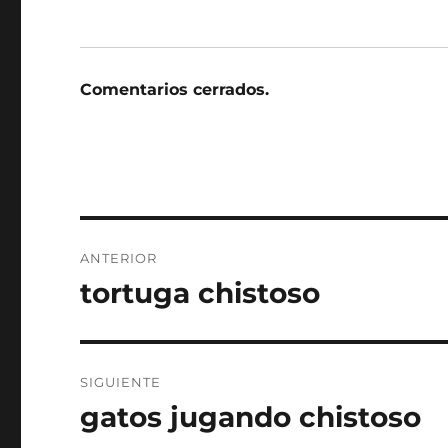
Comentarios cerrados.
Navegación
ANTERIOR
de
tortuga chistoso
Entrada
anterior:
entradas
SIGUIENTE
gatos jugando chistoso
Entrada
siguiente: