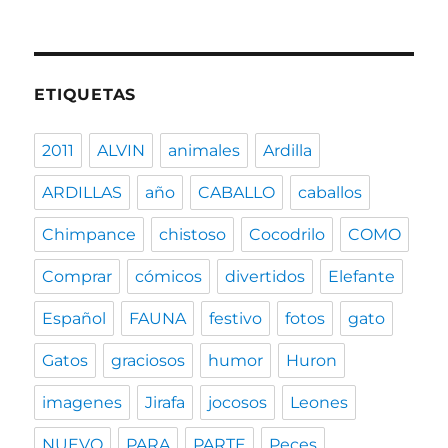
ETIQUETAS
2011
ALVIN
animales
Ardilla
ARDILLAS
año
CABALLO
caballos
Chimpance
chistoso
Cocodrilo
COMO
Comprar
cómicos
divertidos
Elefante
Español
FAUNA
festivo
fotos
gato
Gatos
graciosos
humor
Huron
imagenes
Jirafa
jocosos
Leones
NUEVO
PARA
PARTE
Peces