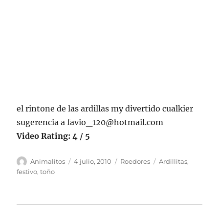
el rintone de las ardillas my divertido cualkier
sugerencia a
favio_120@hotmail.com
Video Rating: 4 / 5
Autor
Publicado
Categorías
Etiquetas
Animalitos
4 julio, 2010
Roedores
Ardillitas
,
el
festivo
,
toño