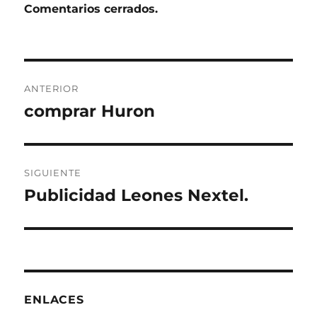
Comentarios cerrados.
Navegación
ANTERIOR
de
comprar Huron
Entrada
anterior:
entradas
SIGUIENTE
Publicidad Leones Nextel.
Entrada
siguiente:
ENLACES