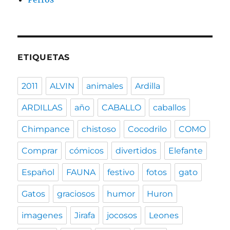
ETIQUETAS
2011
ALVIN
animales
Ardilla
ARDILLAS
año
CABALLO
caballos
Chimpance
chistoso
Cocodrilo
COMO
Comprar
cómicos
divertidos
Elefante
Español
FAUNA
festivo
fotos
gato
Gatos
graciosos
humor
Huron
imagenes
Jirafa
jocosos
Leones