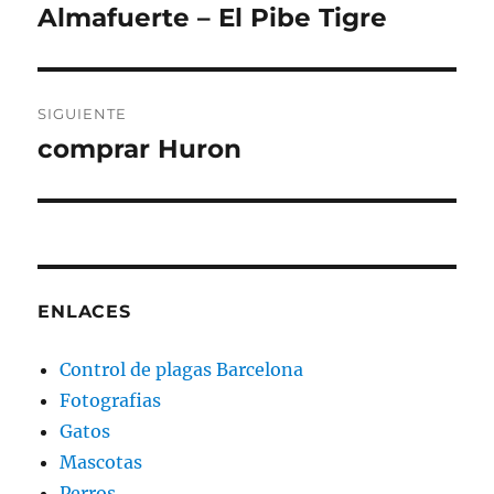
de
Almafuerte – El Pibe Tigre
Entrada
anterior:
entradas
SIGUIENTE
comprar Huron
Entrada
siguiente:
ENLACES
Control de plagas Barcelona
Fotografias
Gatos
Mascotas
Perros