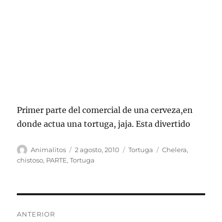
Primer parte del comercial de una cerveza,en
donde actua una tortuga, jaja. Esta divertido
Autor
Publicado
Categorías
Etiquetas
Animalitos
2 agosto, 2010
Tortuga
Chelera
,
el
chistoso
,
PARTE
,
Tortuga
Navegación
ANTERIOR