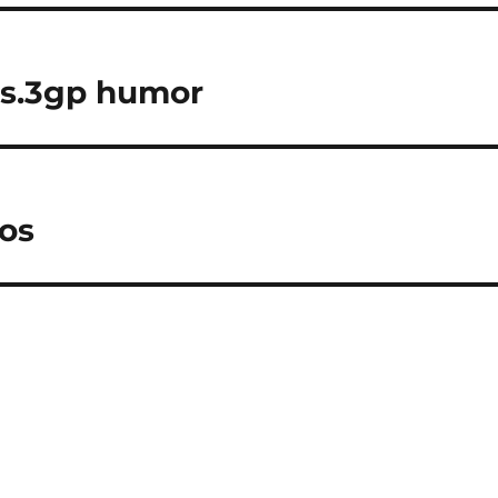
ys.3gp humor
sos