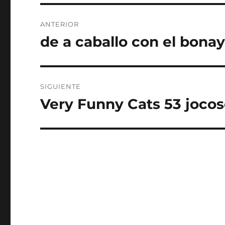
Navegación
ANTERIOR
de
de a caballo con el bona
Entrada
anterior:
entradas
SIGUIENTE
Very Funny Cats 53 joco
Entrada
siguiente: