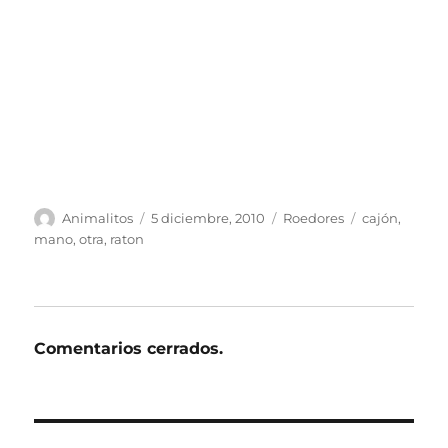
Autor
Publicado
Categorías
Etiquetas
Animalitos
5 diciembre, 2010
Roedores
cajón
,
el
mano
,
otra
,
raton
Comentarios cerrados.
Navegación