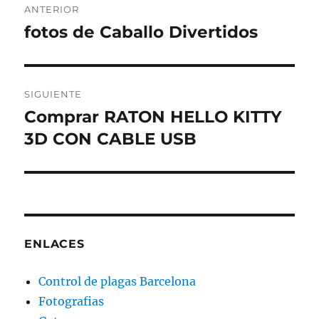
ANTERIOR
de
fotos de Caballo Divertidos
Entrada
anterior:
entradas
SIGUIENTE
Comprar RATON HELLO KITTY
Entrada
siguiente:
3D CON CABLE USB
ENLACES
Control de plagas Barcelona
Fotografias