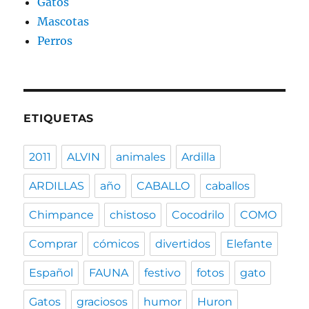
Gatos
Mascotas
Perros
ETIQUETAS
2011
ALVIN
animales
Ardilla
ARDILLAS
año
CABALLO
caballos
Chimpance
chistoso
Cocodrilo
COMO
Comprar
cómicos
divertidos
Elefante
Español
FAUNA
festivo
fotos
gato
Gatos
graciosos
humor
Huron