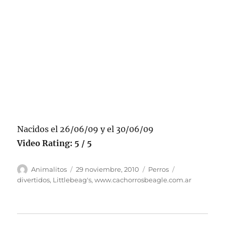
Nacidos el 26/06/09 y el 30/06/09
Video Rating: 5 / 5
Autor
Publicado
Categorías
Etiquetas
Animalitos
29 noviembre, 2010
Perros
el
divertidos
,
Littlebeag's
,
www.cachorrosbeagle.com.ar