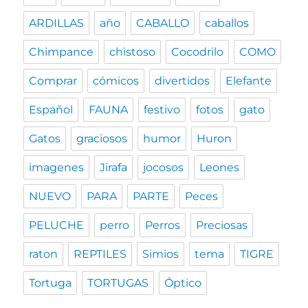
ARDILLAS
año
CABALLO
caballos
Chimpance
chistoso
Cocodrilo
COMO
Comprar
cómicos
divertidos
Elefante
Español
FAUNA
festivo
fotos
gato
Gatos
graciosos
humor
Huron
imagenes
Jirafa
jocosos
Leones
NUEVO
PARA
PARTE
Peces
PELUCHE
perro
Perros
Preciosas
raton
REPTILES
Simios
tema
TIGRE
Tortuga
TORTUGAS
Óptico