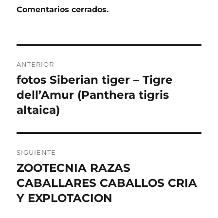
Comentarios cerrados.
Navegación
ANTERIOR
de
fotos Siberian tiger – Tigre
Entrada
anterior:
dell’Amur (Panthera tigris
entradas
altaica)
SIGUIENTE
ZOOTECNIA RAZAS
Entrada
siguiente:
CABALLARES CABALLOS CRIA
Y EXPLOTACION