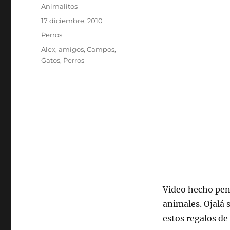
Autor
Animalitos
Publicado
17 diciembre, 2010
el
Categorías
Perros
Etiquetas
Alex
,
amigos
,
Campos
,
Gatos
,
Perros
Video hecho pen
animales. Ojalá 
estos regalos de