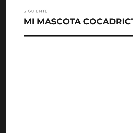
SIGUIENTE
MI MASCOTA COCADRICTA
Entrada
siguiente: