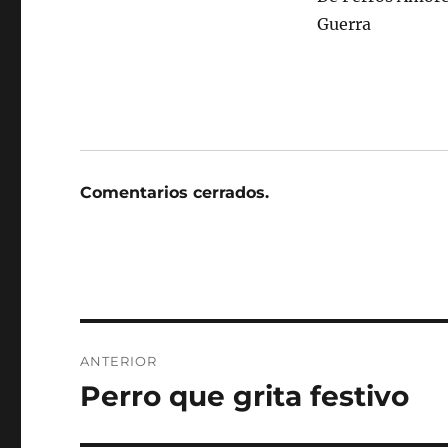
Guerra
Comentarios cerrados.
Navegación
ANTERIOR
de
Perro que grita festivo
Entrada
anterior:
entradas