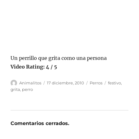
Un perrillo que grita como una persona
Video Rating: 4 / 5
Autor
Publicado
Categorías
Etiquetas
Animalitos
17 diciembre, 2010
Perros
festivo
,
el
grita
,
perro
Comentarios cerrados.