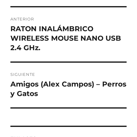
Navegación
ANTERIOR
de
RATON INALÁMBRICO
Entrada
anterior:
WIRELESS MOUSE NANO USB
entradas
2.4 GHz.
SIGUIENTE
Amigos (Alex Campos) – Perros
Entrada
siguiente:
y Gatos