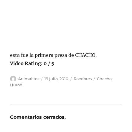
esta fue la primera presa de CHACHO.
Video Rating: 0 / 5
Autor
Publicado
Categorías
Etiquetas
Animalitos
19 julio, 2010
Roedores
Chacho
,
el
Huron
Comentarios cerrados.