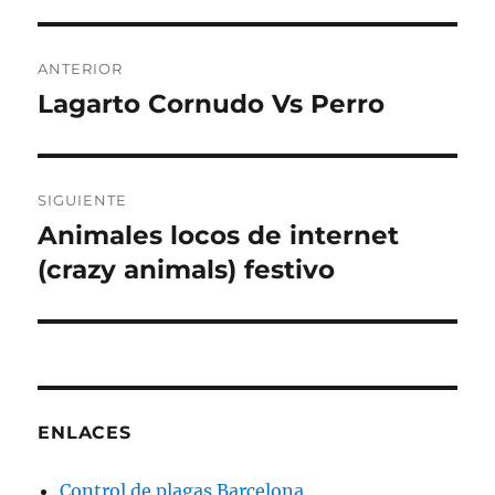
Navegación
ANTERIOR
de
Lagarto Cornudo Vs Perro
Entrada
anterior:
entradas
SIGUIENTE
Animales locos de internet
Entrada
siguiente:
(crazy animals) festivo
ENLACES
Control de plagas Barcelona