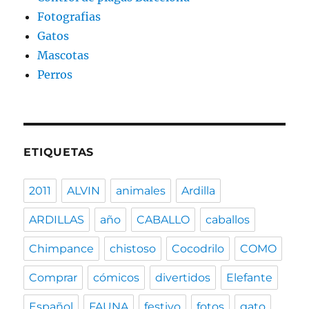
Fotografias
Gatos
Mascotas
Perros
ETIQUETAS
2011
ALVIN
animales
Ardilla
ARDILLAS
año
CABALLO
caballos
Chimpance
chistoso
Cocodrilo
COMO
Comprar
cómicos
divertidos
Elefante
Español
FAUNA
festivo
fotos
gato