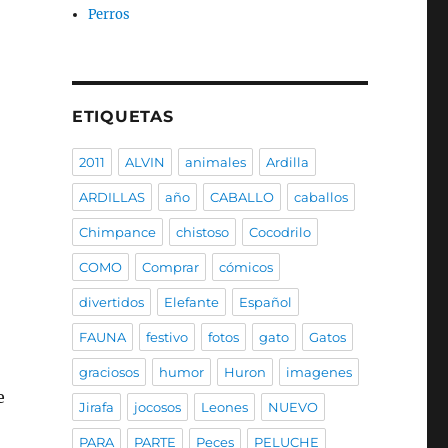
Perros
ETIQUETAS
2011
ALVIN
animales
Ardilla
ARDILLAS
año
CABALLO
caballos
Chimpance
chistoso
Cocodrilo
COMO
Comprar
cómicos
divertidos
Elefante
Español
FAUNA
festivo
fotos
gato
Gatos
graciosos
humor
Huron
imagenes
e
Jirafa
jocosos
Leones
NUEVO
PARA
PARTE
Peces
PELUCHE