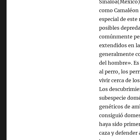
Sinaloa(México
como Camaléon C
especial de este 
posibles depred
comúnmente perr
extendidos en l
generalmente c
del hombre». Es
al perro, los p
vivir cerca de l
Los descubrimie
subespecie domés
genéticos de am
consiguió domest
haya sido primer
caza y defender a