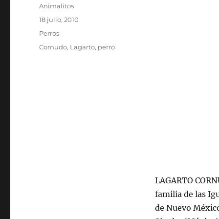
Autor
Animalitos
Publicado
18 julio, 2010
el
Categorías
Perros
Etiquetas
Cornudo
,
Lagarto
,
perro
LAGARTO CORNUDO
familia de las Ig
de Nuevo México