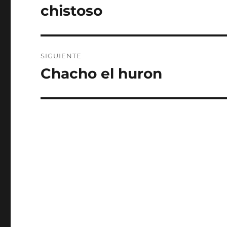
anterior:
entradas
chistoso
SIGUIENTE
Chacho el huron
Entrada
siguiente: