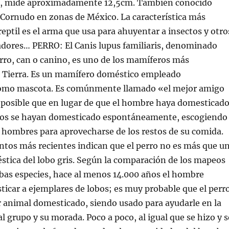
), mide aproximadamente 12,5cm. También conocido
ornudo en zonas de México. La característica más
reptil es el arma que usa para ahuyentar a insectos y otro
adores… PERRO: El Canis lupus familiaris, denominado
o, can o canino, es uno de los mamíferos más
a Tierra. Es un mamífero doméstico empleado
omo mascota. Es comúnmente llamado «el mejor amigo
 posible que en lugar de que el hombre haya domesticad
erros se hayan domesticado espontáneamente, escogiendo
os hombres para aprovecharse de los restos de su comida.
ntos más recientes indican que el perro no es más que u
tica del lobo gris. Según la comparación de los mapeos
bas especies, hace al menos 14.000 años el hombre
icar a ejemplares de lobos; es muy probable que el perr
 animal domesticado, siendo usado para ayudarle en la
l grupo y su morada. Poco a poco, al igual que se hizo y s