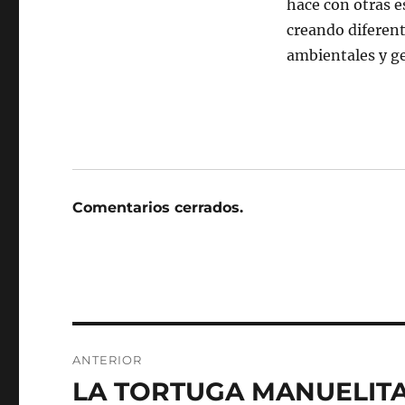
hace con otras e
creando diferente
ambientales y ge
Comentarios cerrados.
Navegación
ANTERIOR
de
LA TORTUGA MANUELITA :
Entrada