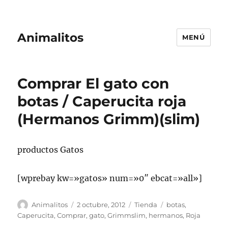
Animalitos
MENÚ
Comprar El gato con
botas / Caperucita roja
(Hermanos Grimm)(slim)
productos Gatos
[wprebay kw=»gatos» num=»0″ ebcat=»all»]
Autor
Publicado
Categorías
Etiquetas
Animalitos
2 octubre, 2012
Tienda
botas
,
el
Caperucita
,
Comprar
,
gato
,
Grimmslim
,
hermanos
,
Roja