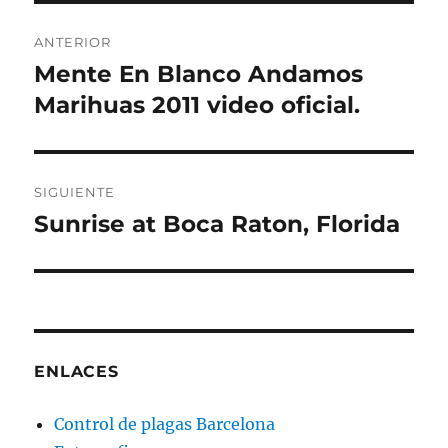
Navegación
ANTERIOR
de
Mente En Blanco Andamos
Entrada
anterior:
Marihuas 2011 video oficial.
entradas
SIGUIENTE
Sunrise at Boca Raton, Florida
Entrada
siguiente:
ENLACES
Control de plagas Barcelona