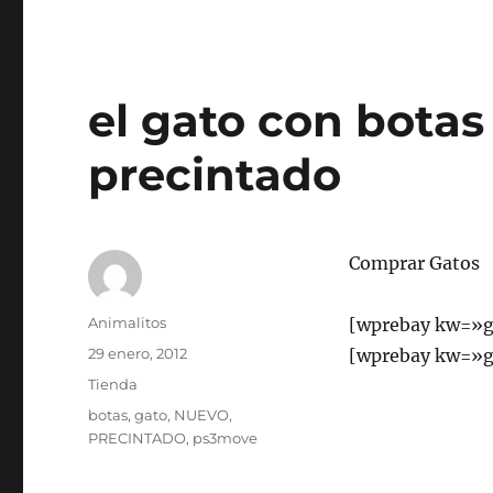
El
gato
con
botas
/
el gato con bota
Caperucita
roja
precintado
(Hermanos
Grimm)
(slim)
Comprar Gatos
Autor
Animalitos
[wprebay kw=»g
Publicado
29 enero, 2012
[wprebay kw=»g
el
Categorías
Tienda
Etiquetas
botas
,
gato
,
NUEVO
,
PRECINTADO
,
ps3move