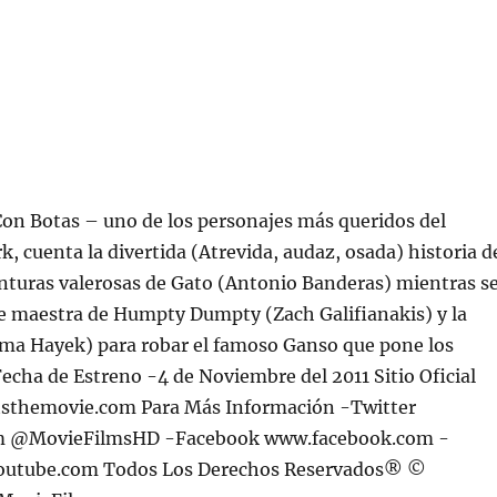
on Botas – uno de los personajes más queridos del
k, cuenta la divertida (Atrevida, audaz, osada) historia d
nturas valerosas de Gato (Antonio Banderas) mientras s
e maestra de Humpty Dumpty (Zach Galifianakis) y la
lma Hayek) para robar el famoso Ganso que pone los
echa de Estreno -4 de Noviembre del 2011 Sitio Oficial
sthemovie.com Para Más Información -Twitter
m @MovieFilmsHD -Facebook www.facebook.com -
utube.com Todos Los Derechos Reservados® ©