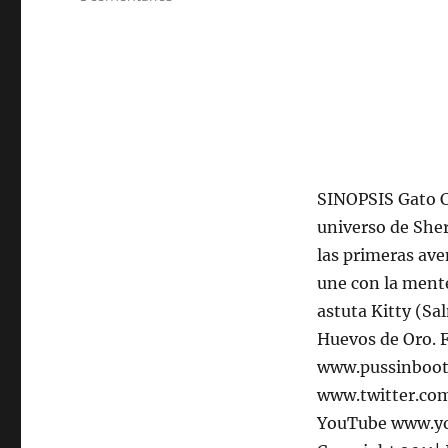
Gato
Con
Botas
–
Trailer
Oficial
–
Español
Latino
SINOPSIS Gato C
[HD]
universo de Sher
divertidos
las primeras ave
une con la ment
astuta Kitty (Sa
Huevos de Oro. F
www.pussinboot
www.twitter.co
YouTube www.yo