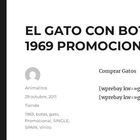
EL GATO CON BO
1969 PROMOCION
Comprar Gatos
Autor
Animalitos
[wprebay kw=»g
Publicado
29 octubre, 2011
[wprebay kw=»g
el
Categorías
Tienda
Etiquetas
1969
,
botas
,
gato
,
Promocional
,
SINGLE
,
SPAIN
,
Vinilo