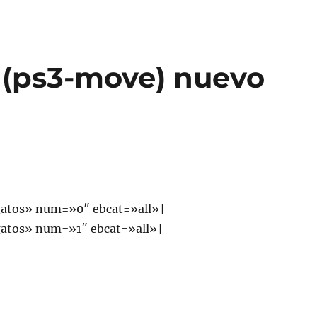
s (ps3-move) nuevo
atos» num=»0″ ebcat=»all»]
atos» num=»1″ ebcat=»all»]