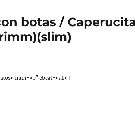
on botas / Caperucit
rimm)(slim)
atos» num=»0″ ebcat=»all»]