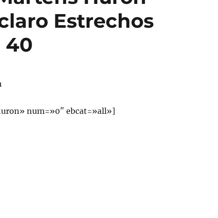
laro Estrechos
 40
n
uron» num=»0″ ebcat=»all»]