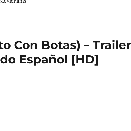
 MovieFilms.
o Con Botas) – Traile
lado Español [HD]