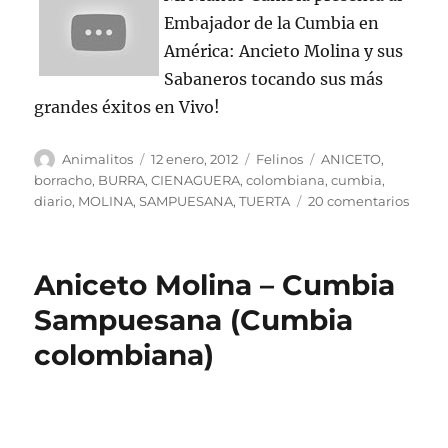
Embajador de la Cumbia en
América: Ancieto Molina y sus
Sabaneros tocando sus más
grandes éxitos en Vivo!
Autor
Publicado
Categorías
Etiquetas
Animalitos
12 enero, 2012
Felinos
ANICETO
,
el
borracho
,
BURRA
,
CIENAGUERA
,
colombiana
,
cumbia
,
en
diario
,
MOLINA
,
SAMPUESANA
,
TUERTA
20 comentarios
Anice
Molin
–
Aniceto Molina – Cumbia
CUMB
SAMP
Sampuesana (Cumbia
CIEN
colombiana)
LA
BURR
TUERT
DIAR
DE