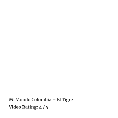
UN
BORR
(Colo
Mi Mundo Colombia – El Tigre
Video Rating: 4 / 5