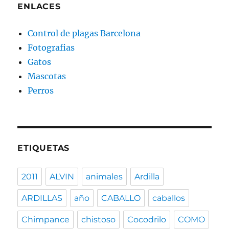
colombia
ENLACES
cómicos
Control de plagas Barcelona
Fotografias
Gatos
Mascotas
Perros
ETIQUETAS
2011
ALVIN
animales
Ardilla
ARDILLAS
año
CABALLO
caballos
Chimpance
chistoso
Cocodrilo
COMO