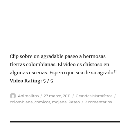
Clip sobre un agradable paseo a hermosas
tierras colombianas. El vídeo es chistoso en
algunas escenas. Espero que sea de su agrado!!
Video Rating: 5 / 5
Autor
Publicado
Categorías
Etique
Animalitos
27 marzo, 2011
Grandes Mamíferos
el
en
colombiana
,
cómicos
,
mojana
,
Paseo
2 comentarios
Paseo
por
la
mojana