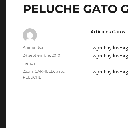
Odie
PELUCHE GATO G
También
en
modelo
de
Artículos Gatos
chica
Autor
Animalitos
[wprebay kw=»g
Publicado
24 septiembre, 2010
[wprebay kw=»g
el
Categorías
Tienda
Etiquetas
25cm
,
GARFIELD
,
gato
,
[wprebay kw=»g
PELUCHE