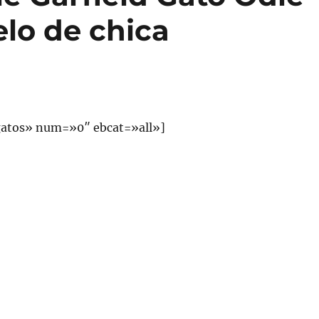
lo de chica
atos» num=»0″ ebcat=»all»]