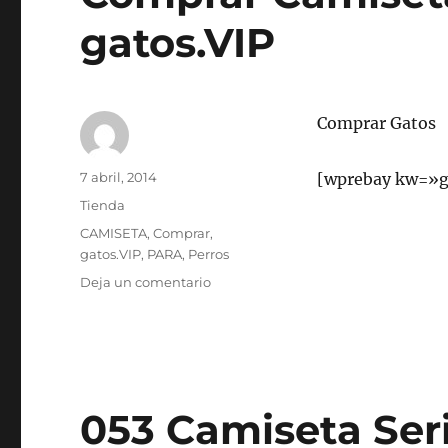
gatos.VIP
Comprar Gatos
Autor
Publicado
7 abril, 2014
[wprebay kw=»g
el
Categorías
Tienda
Etiquetas
CAMISETA
,
Comprar
,
gatos.VIP
,
PARA
,
Perros
en
Deja un comentario
Comprar
Camiseta
para
perros
o
gatos.VIP
053 Camiseta Seri