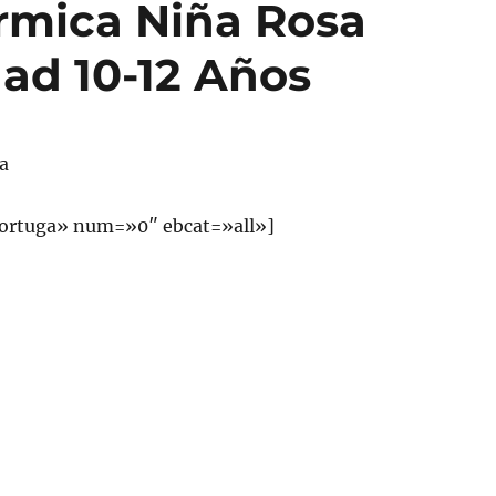
rmica Niña Rosa
ad 10-12 Años
a
ortuga» num=»0″ ebcat=»all»]