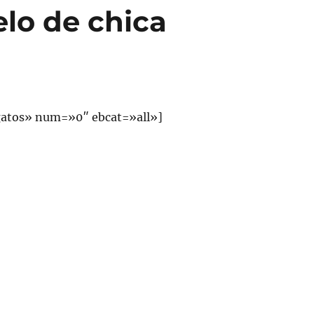
lo de chica
atos» num=»0″ ebcat=»all»]