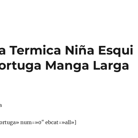
 Termica Niña Esqui
Tortuga Manga Larga
a
ortuga» num=»0″ ebcat=»all»]