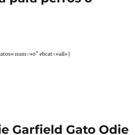
atos» num=»0″ ebcat=»all»]
e Garfield Gato Odie