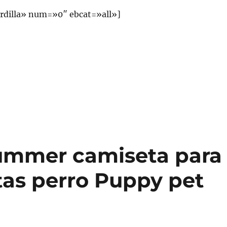
rdilla» num=»0″ ebcat=»all»]
ummer camiseta para
as perro Puppy pet