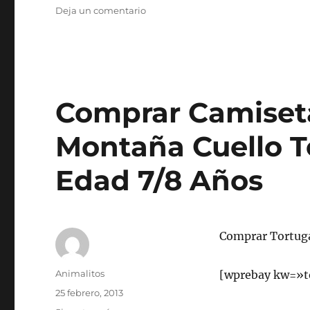
en
Deja un comentario
Camiseta
dibujos
animados
perro
Camisas
y
Comprar Camiseta
Blusas
Chaqueta
Montaña Cuello 
Larga
Tops
Edad 7/8 Años
Mujer
Ropa
Comprar Tortug
Autor
Animalitos
[wprebay kw=»t
Publicado
25 febrero, 2013
el