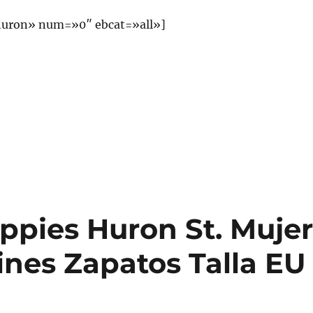
uron» num=»0″ ebcat=»all»]
pies Huron St. Muje
ines Zapatos Talla EU