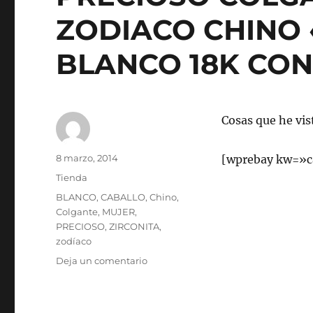
ZODIACO CHINO
BLANCO 18K CON
Cosas que he vis
Autor
Publicado
8 marzo, 2014
[wprebay kw=»c
el
Categorías
Tienda
Etiquetas
BLANCO
,
CABALLO
,
Chino
,
Colgante
,
MUJER
,
PRECIOSO
,
ZIRCONITA
,
zodíaco
en
Deja un comentario
PRECIOSO
COLGANTE
MUJER