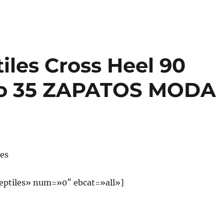
iles Cross Heel 90
ño 35 ZAPATOS MODA
les
eptiles» num=»0″ ebcat=»all»]