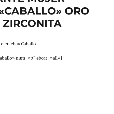
 «CABALLO» ORO
 ZIRCONITA
to en ebay Caballo
aballo» num=»0″ ebcat=»all»]