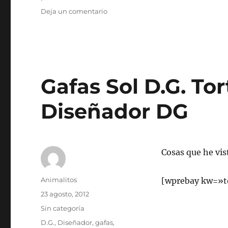
en
Deja un comentario
ABRIGO
MARRON
35
CM
PERRO
–
Gafas Sol D.G. To
NUEVO
Diseñador DG
Cosas que he vis
Autor
Animalitos
[wprebay kw=»t
Publicado
23 agosto, 2012
el
Categorías
Sin categoría
Etiquetas
D.G.
,
Diseñador
,
gafas
,