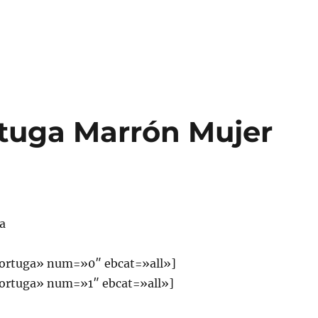
rtuga Marrón Mujer
a
ortuga» num=»0″ ebcat=»all»]
ortuga» num=»1″ ebcat=»all»]