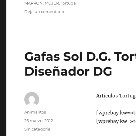
MARRON
,
MUJER
,
Tortuga
en
Deja un comentario
Gafas
Sol
D.G.
Tortuga
Marrón
Mujer
Gafas Sol D.G. To
Diseñador
DG
Diseñador DG
Artículos Tortug
Autor
Animalitos
[wprebay kw=»t
Publicado
26 marzo, 2012
[wprebay kw=»t
el
Categorías
Sin categoría