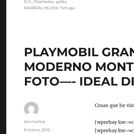
Etiquetas
D.G.
,
Diseñador
,
gafas
,
MARRON
,
MUJER
,
Tortuga
PLAYMOBIL GRA
MODERNO MONT
FOTO—- IDEAL 
Cosas que he vis
Autor
Animalitos
[wprebay kw=»c
Publicado
9 marzo, 2012
[wprebay kw=»c