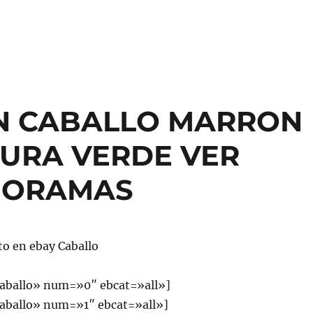
N CABALLO MARRON
URA VERDE VER
DIORAMAS
to en ebay Caballo
aballo» num=»0″ ebcat=»all»]
aballo» num=»1″ ebcat=»all»]