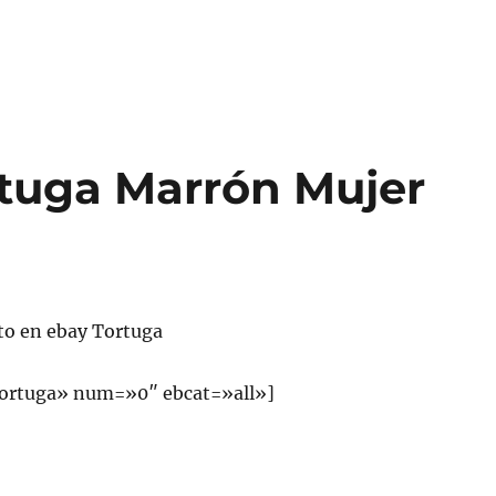
rtuga Marrón Mujer
to en ebay Tortuga
ortuga» num=»0″ ebcat=»all»]