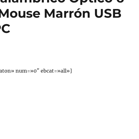
Mouse Marrón USB
PC
aton» num=»0″ ebcat=»all»]