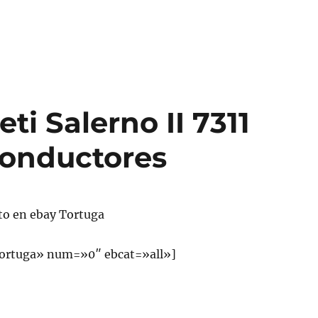
ti Salerno II 7311
Conductores
to en ebay Tortuga
ortuga» num=»0″ ebcat=»all»]