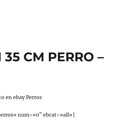
35 CM PERRO –
to en ebay Perros
erros» num=»0″ ebcat=»all»]