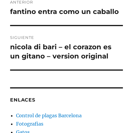
ANTERIOR
de
fantino entra como un caballo
Entrada
anterior:
entradas
SIGUIENTE
nicola di bari – el corazon es
Entrada
siguiente:
un gitano – version original
ENLACES
Control de plagas Barcelona
Fotografias
Gatos