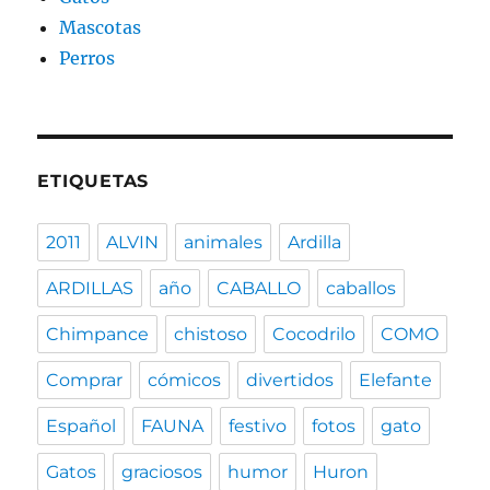
Mascotas
Perros
ETIQUETAS
2011
ALVIN
animales
Ardilla
ARDILLAS
año
CABALLO
caballos
Chimpance
chistoso
Cocodrilo
COMO
Comprar
cómicos
divertidos
Elefante
Español
FAUNA
festivo
fotos
gato
Gatos
graciosos
humor
Huron