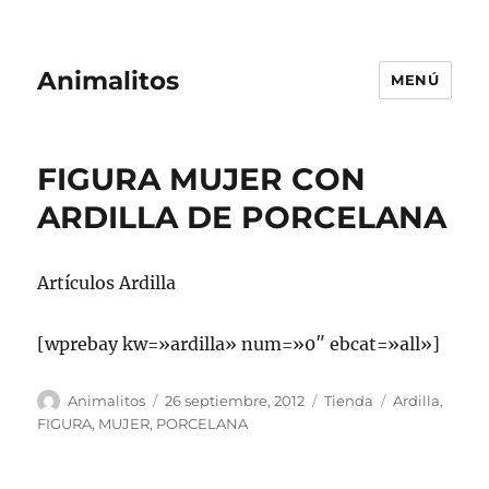
Animalitos
MENÚ
FIGURA MUJER CON
ARDILLA DE PORCELANA
Artículos Ardilla
[wprebay kw=»ardilla» num=»0″ ebcat=»all»]
Autor
Publicado
Categorías
Etiquetas
Animalitos
26 septiembre, 2012
Tienda
Ardilla
,
el
FIGURA
,
MUJER
,
PORCELANA