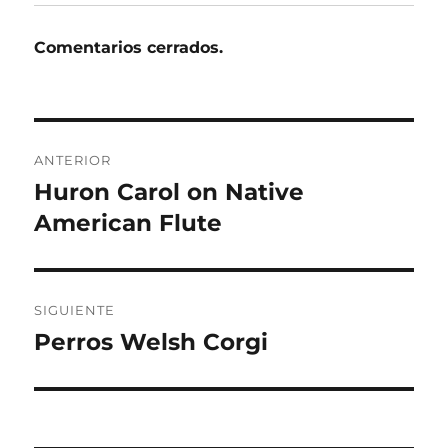
Comentarios cerrados.
Navegación
ANTERIOR
de
Huron Carol on Native
Entrada
anterior:
American Flute
entradas
SIGUIENTE
Perros Welsh Corgi
Entrada
siguiente: