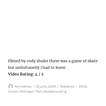
filmed by cody shuler there was a game of skate
but unfortunetly i had to leave.
Video Rating: 4 / 5
Autor
Publicado
Categorías
Etiquetas
Animalitos
25 julio, 2009
Roedores
2009
,
el
Huron
,
Michigan
,
Port
,
Skateboarding