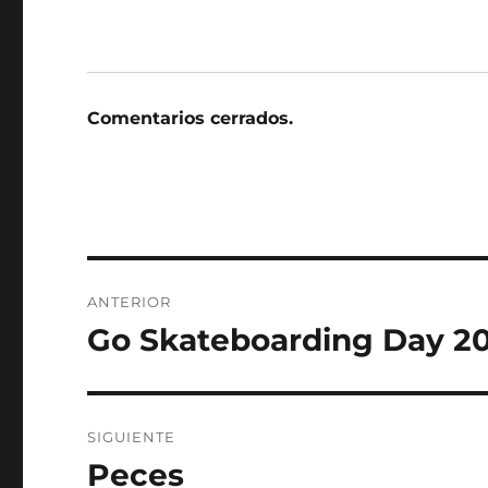
Comentarios cerrados.
Navegación
ANTERIOR
de
Go Skateboarding Day 20
Entrada
anterior:
entradas
SIGUIENTE
Peces
Entrada