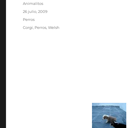
Autor
Animalitos
Publicado
26 julio, 2009
el
Categorías
Perros
Etiquetas
Corgi
,
Perros
,
Welsh