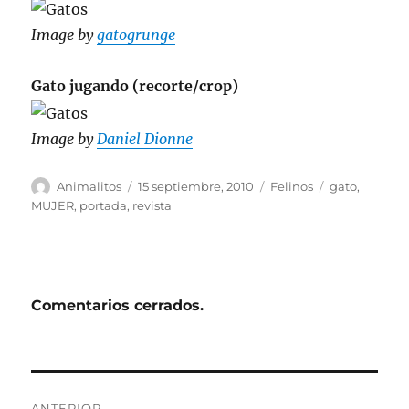
Image by
gatogrunge
Gato jugando (recorte/crop)
Image by
Daniel Dionne
Autor
Publicado
Categorías
Etiquetas
Animalitos
15 septiembre, 2010
Felinos
gato
,
el
MUJER
,
portada
,
revista
Comentarios cerrados.
Navegación
ANTERIOR