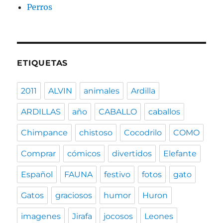
Perros
ETIQUETAS
2011
ALVIN
animales
Ardilla
ARDILLAS
año
CABALLO
caballos
Chimpance
chistoso
Cocodrilo
COMO
Comprar
cómicos
divertidos
Elefante
Español
FAUNA
festivo
fotos
gato
Gatos
graciosos
humor
Huron
imagenes
Jirafa
jocosos
Leones