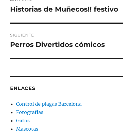
de
Historias de Muñecos!! festivo
Entrada
anterior:
entradas
SIGUIENTE
Perros Divertidos cómicos
Entrada
siguiente:
ENLACES
Control de plagas Barcelona
Fotografias
Gatos
Mascotas